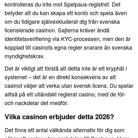
kontrolleras du inte mot Spelpaus-registret. Det
betyder att du kan skapa ett konto och spela även
om du tidigare självexkluderat dig från svenska
licensierade casinon. Sajterna kräver ändå
identitetsverifiering via KYC-processen, men den är
kopplad till casinots egna regler snarare än svenska
myndighetskrav.
Det är viktigt att förstå att detta inte är ett kryphål i
systemet – det är en direkt konsekvens av att
casinot väljer att verka utan svensk licens. Du spelar
alltså på ett utländskt reglerat casino, med de för-
och nackdelar det medför.
Vilka casinon erbjuder detta 2026?
Det finns ett antal välkända alternativ för dig som