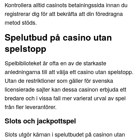
Kontrollera alltid casinots betalningssida innan du
registrerar dig för att bekräfta att din föredragna
metod stöds.
Spelutbud på casino utan
spelstopp
Spelbiblioteket är ofta en av de starkaste
anledningarna till att välja ett casino utan spelstopp.
Utan de restriktioner som gäller för svenska
licensierade sajter kan dessa casinon erbjuda ett
bredare och i vissa fall mer varierat urval av spel
från fler leverantörer.
Slots och jackpottspel
Slots utgör kärnan i spelutbudet på casinon utan