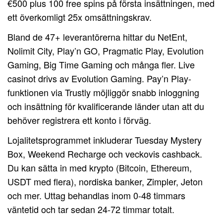
€500 plus 100 free spins på första insättningen, med
ett överkomligt 25x omsättningskrav.
Bland de 47+ leverantörerna hittar du NetEnt,
Nolimit City, Play’n GO, Pragmatic Play, Evolution
Gaming, Big Time Gaming och många fler. Live
casinot drivs av Evolution Gaming. Pay’n Play-
funktionen via Trustly möjliggör snabb inloggning
och insättning för kvalificerande länder utan att du
behöver registrera ett konto i förväg.
Lojalitetsprogrammet inkluderar Tuesday Mystery
Box, Weekend Recharge och veckovis cashback.
Du kan sätta in med krypto (Bitcoin, Ethereum,
USDT med flera), nordiska banker, Zimpler, Jeton
och mer. Uttag behandlas inom 0-48 timmars
väntetid och tar sedan 24-72 timmar totalt.