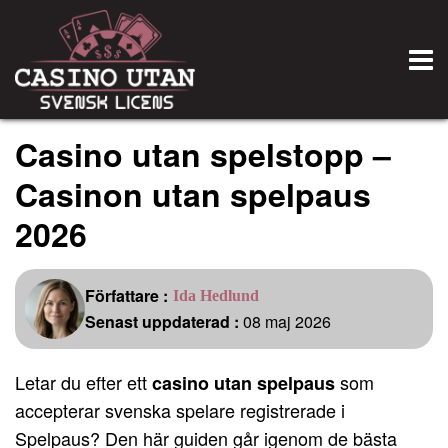
Casino utan spelstopp –
Casinon utan spelpaus
2026
Författare :
Ida Hedlund
Senast uppdaterad :
08 maj 2026
Letar du efter ett
som
casino utan spelpaus
accepterar svenska spelare registrerade i
Spelpaus? Den här guiden går igenom de bästa