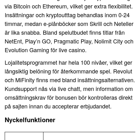
via Bitcoin och Ethereum, vilket ger extra flexibilitet.
Insättningar och kryptoutttag behandlas inom 0-24
timmar, medan e-plånböcker som Skrill och Neteller
är lika snabba. Bland spelutbudet finns titlar från
NetEnt, Play’n GO, Pragmatic Play, Nolimit City och
Evolution Gaming för live casino.
Lojalitetsprogrammet har hela 100 nivåer, vilket ger
långsiktig belöning för återkommande spel. Revolut
och MiFinity finns med bland insättningsalternativen.
Kundsupport nås via live chatt, men information om
omsättningskrav för bonusen bör kontrolleras direkt
på sajten innan du accepterar erbjudandet.
Nyckelfunktioner