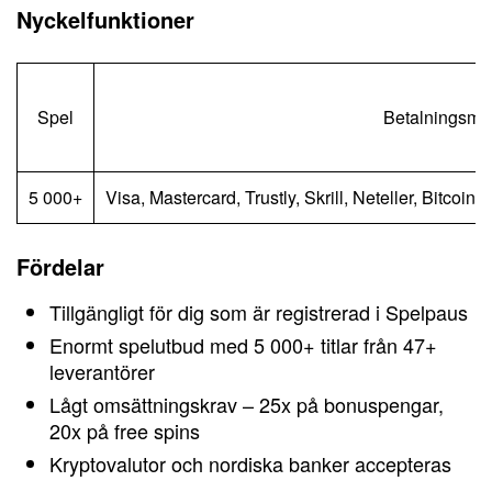
Nyckelfunktioner
Spel
Betalningsme
5 000+
Visa, Mastercard, Trustly, Skrill, Neteller, Bitco
Fördelar
Tillgängligt för dig som är registrerad i Spelpaus
Enormt spelutbud med 5 000+ titlar från 47+
leverantörer
Lågt omsättningskrav – 25x på bonuspengar,
20x på free spins
Kryptovalutor och nordiska banker accepteras