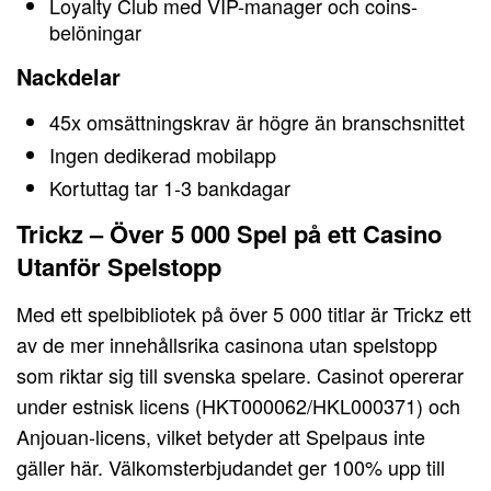
Loyalty Club med VIP-manager och coins-
belöningar
Nackdelar
45x omsättningskrav är högre än branschsnittet
Ingen dedikerad mobilapp
Kortuttag tar 1-3 bankdagar
Trickz – Över 5 000 Spel på ett Casino
Utanför Spelstopp
Med ett spelbibliotek på över 5 000 titlar är Trickz ett
av de mer innehållsrika casinona utan spelstopp
som riktar sig till svenska spelare. Casinot opererar
under estnisk licens (HKT000062/HKL000371) och
Anjouan-licens, vilket betyder att Spelpaus inte
gäller här. Välkomsterbjudandet ger 100% upp till