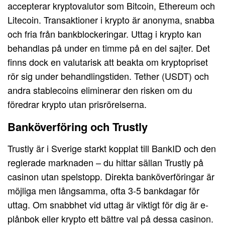
accepterar kryptovalutor som Bitcoin, Ethereum och
Litecoin. Transaktioner i krypto är anonyma, snabba
och fria från bankblockeringar. Uttag i krypto kan
behandlas på under en timme på en del sajter. Det
finns dock en valutarisk att beakta om kryptopriset
rör sig under behandlingstiden. Tether (USDT) och
andra stablecoins eliminerar den risken om du
föredrar krypto utan prisrörelserna.
Banköverföring och Trustly
Trustly är i Sverige starkt kopplat till BankID och den
reglerade marknaden – du hittar sällan Trustly på
casinon utan spelstopp. Direkta banköverföringar är
möjliga men långsamma, ofta 3-5 bankdagar för
uttag. Om snabbhet vid uttag är viktigt för dig är e-
plånbok eller krypto ett bättre val på dessa casinon.