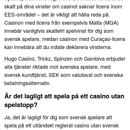
skatt på dina vinster om casinot saknar licens inom
EES-området – det är viktigt att hålla reda på.
Casinon med licens från exempelvis Malta (MGA)
innebär vanligtvis skattefri spelvinst för dig som
svensk spelare, medan casinon med Curaçao-licens
kan innebära att du måste deklarera vinsterna.
Hugo Casino, Trickz, Spinzen och Gambiva erbjuder
alla tjänster riktade mot svenska spelare, med
svensk kundtjänst, SEK som valutaval och svenska
betalningsalternativ.
Är det lagligt att spela på ett casino utan
spelstopp?
Ja, det är lagligt för dig som svensk spelare att
spela på ett utländskt reglerat casino utan svensk