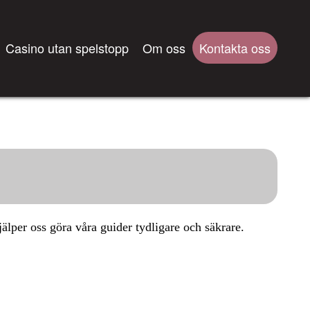
Casino utan spelstopp
Om oss
Kontakta oss
älper oss göra våra guider tydligare och säkrare.