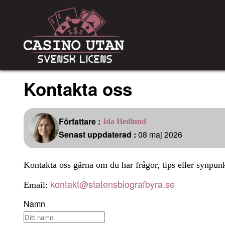
Kontakta oss
Författare :
Ida Hedlund
Senast uppdaterad :
08 maj 2026
Kontakta oss gärna om du har frågor, tips eller synpunk
kontakt@statensbiografbyra.se
Email:
Namn